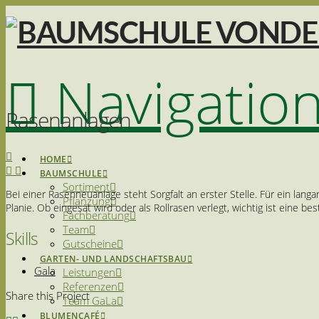
Navigatio
Rasenanlagen
HOME
BAUMSCHULE
Sortiment
Bei einer Rasenneuanlage steht Sorgfalt an erster Stelle. Für ein la
Pflanzung
Planie. Ob eingesät wird oder als Rollrasen verlegt, wichtig ist eine be
Fachberatung
Team
Skills
Gutscheine
GARTEN- UND LANDSCHAFTSBAU
Gala
Leistungen
Referenzen
Share this Project
Team GaLa
BLUMENCAFÉ