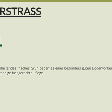
n
nganhaltendes frisches Grün bedarf es einer besonders guten Bodenvorbe
ständige fachgerechte Pflege.