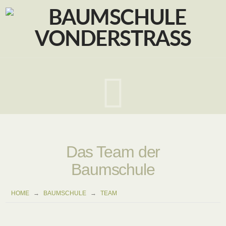
Navig
Das Team der
Baumschule
HOME
BAUMSCHULE
TEAM
→
→